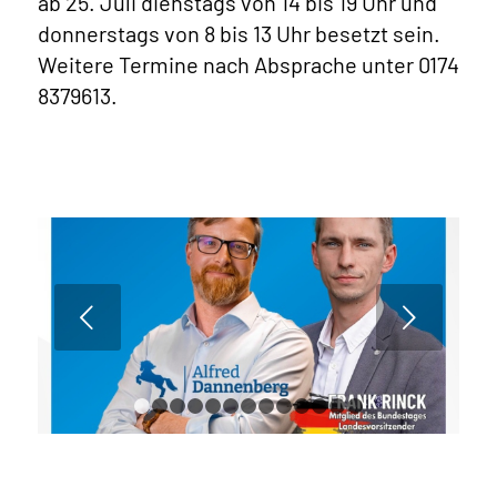
ab 25. Juli dienstags von 14 bis 19 Uhr und
donnerstags von 8 bis 13 Uhr besetzt sein.
Weitere Termine nach Absprache unter 0174
8379613.
Weiter
1
2
3
4
5
6
7
8
9
10
11
12
13