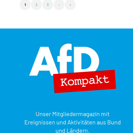
1
2
3
›
»
Unser Mitgliedermagazin mit
Ereignissen und Aktivitäten aus Bund
und Ländern.